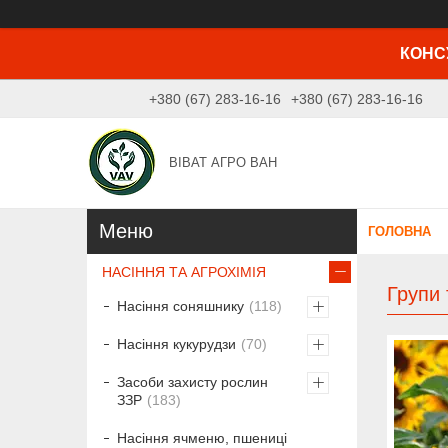
КОНСУ
+380 (67) 283-16-16
+380 (67) 283-16-16
ВІВАТ АГРО ВАН
ГОЛОВНА
НАСІННЯ ТА АГРОХІМІЯ
Групи 
Насіння соняшнику
118
Насіння кукурудзи
70
Засоби захисту рослин
ЗЗР
183
Насіння ячменю, пшениці