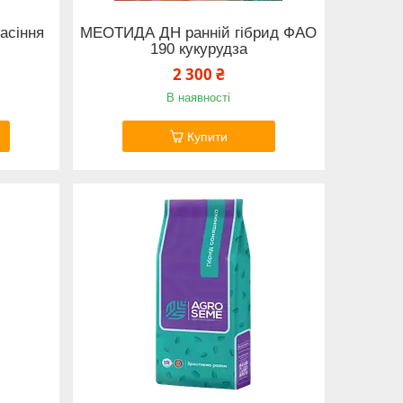
асіння
МЕОТИДА ДН ранній гібрид ФАО
190 кукурудза
2 300 ₴
В наявності
Купити