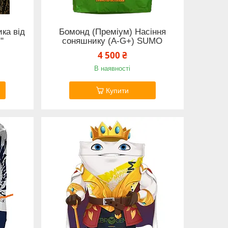
ка від
Бомонд (Преміум) Насіння
"
соняшнику (А-G+) SUMO
4 500 ₴
В наявності
Купити