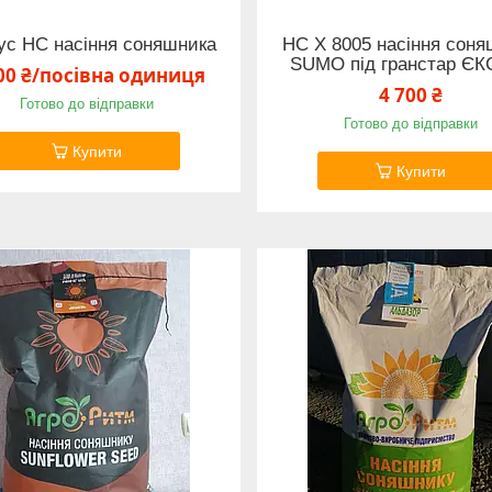
ус НС насіння соняшника
НС Х 8005 насіння соня
SUMO під гранстар ЄК
00 ₴/посівна одиниця
4 700 ₴
Готово до відправки
Готово до відправки
Купити
Купити