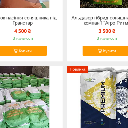
ок насіння соняшника під
Альдазор гібрид соняшни
Гранстар
компанії "Агро Ритм
4 500 ₴
3 500 ₴
В наявності
В наявності
Купити
Купити
Новинка