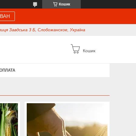
Кошик
 ВАН
иця Завдська 3 Б, Слобожанское, Україна
Кошик
 ОПЛАТА