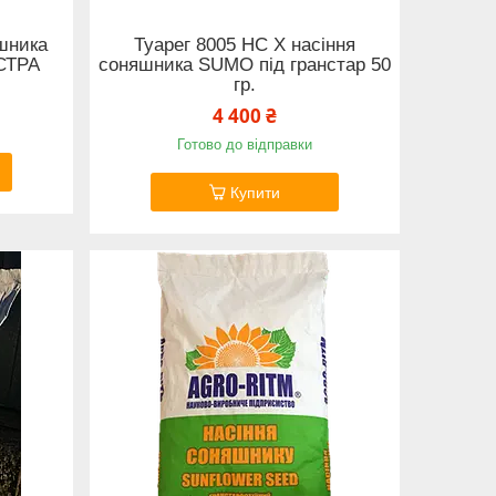
шника
Туарег 8005 НС Х насіння
СТРА
соняшника SUMO під гранстар 50
гр.
4 400 ₴
Готово до відправки
Купити