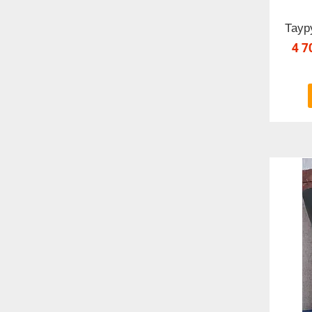
Таур
4 7