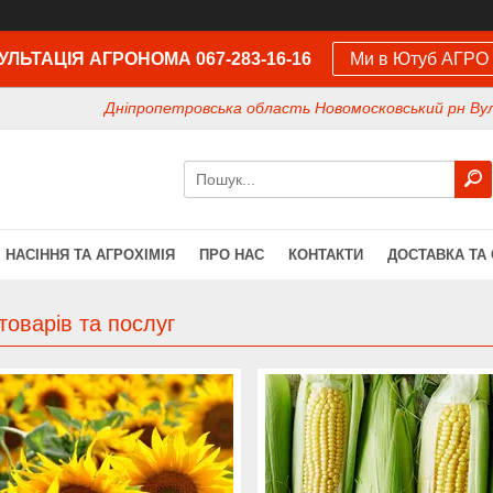
ЛЬТАЦІЯ АГРОНОМА 067-283-16-16
Ми в Ютуб АГРО
Дніпропетровська область Новомосковський рн Вул
НАСІННЯ ТА АГРОХІМІЯ
ПРО НАС
КОНТАКТИ
ДОСТАВКА ТА
товарів та послуг