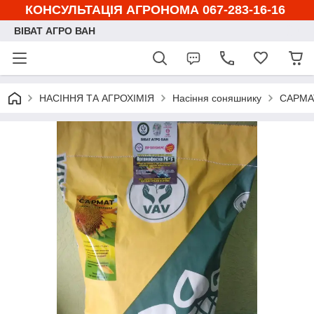
КОНСУЛЬТАЦІЯ АГРОНОМА 067-283-16-16
ВІВАТ АГРО ВАН
НАСІННЯ ТА АГРОХІМІЯ
Насіння соняшнику
САРМАТ