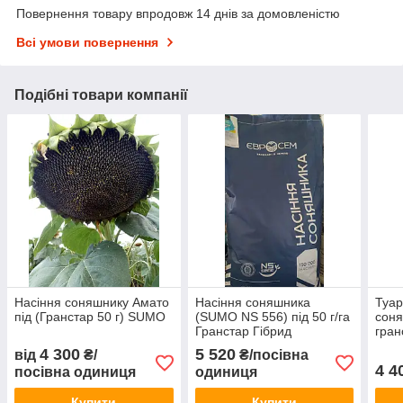
Повернення товару впродовж 14 днів за домовленістю
Всі умови повернення
Подібні товари компанії
Насіння соняшнику Амато
Насіння соняшника
Туар
під (Гранстар 50 г) SUMO
(SUMO NS 556) під 50 г/га
сон
Гранcтар Гібрид
гран
соняшника СУМО
4 300
5 520
від
₴/
₴/посівна
4 4
посівна одиниця
одиниця
Купити
Купити