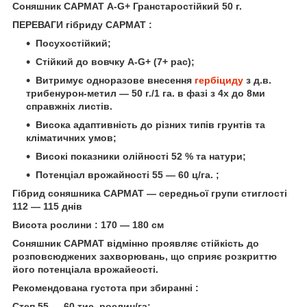
Соняшник САРМАТ A-G+ Гранстаростійкий 50 г.
ПЕРЕВАГИ гібриду САРМАТ :
Посухостійкий;
Стійкий до вовчку A-G+ (7+ рас);
Витримує одноразове внесення
гербіциду
з д.в.
трибенурон-метил — 50 г./1 га. в фазі з 4х до 8ми
справжніх листів.
Висока адаптивність до різних типів грунтів та
кліматичних умов;
Високі показники олійності 52 % та натури;
Потенціал врожайності 55 — 60 ц/га. ;
Гібрид соняшника САРМАТ — середньої групи стиглості
112 — 115 днів
Висота рослини : 170 — 180 см
Соняшник САРМАТ відмінно проявляє стійкість до
розповсюджених захворювань, що сприяє розкриттю
його потенціала врожайеості.
Рекомендована густота при збиранні :
Степ 55 — 60 тис. рослин/га;