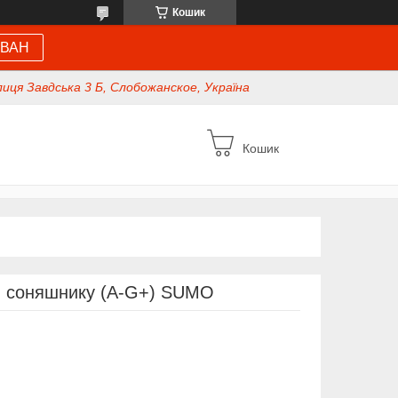
Кошик
 ВАН
иця Завдська 3 Б, Слобожанское, Україна
Кошик
я соняшнику (А-G+) SUMO