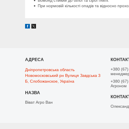
Бомонд стійкий до білої та сірої гнилі.
При нормовій кількості опадів та відносно про
+380 (67)
Дніпропетровська область
менедже
Новомосковський рн Вулиця Завдська 3
Б, Слобожанское, Україна
+380 (67)
Агроном
Віват Агро Ван
Олександ