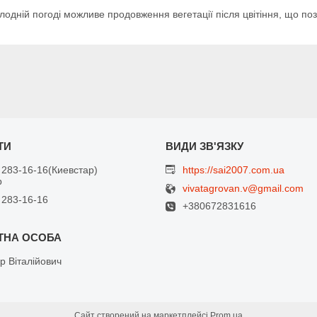
холодній погоді можливе продовження вегетації після цвітіння, що 
 283-16-16
Киевстар
https://sai2007.com.ua
р
vivatagrovan.v@gmail.com
 283-16-16
+380672831616
р Віталійович
Сайт створений на маркетплейсі
Prom.ua