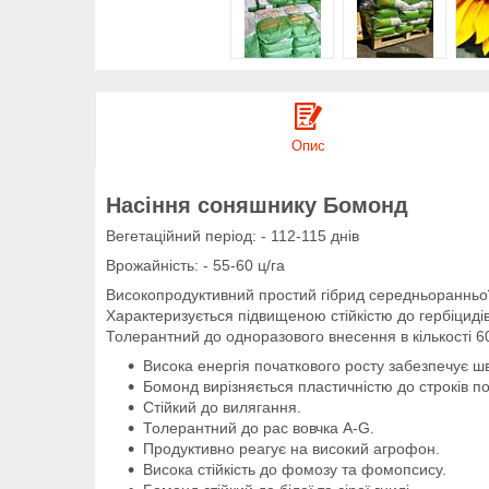
Опис
Насіння соняшнику Бомонд
Вегетаційний період: - 112-115 днів
Врожайність: - 55-60 ц/га
Високопродуктивний простий гібрид середньоранньої 
Характеризується підвищеною стійкістю до гербіцид
Толерантний до одноразового внесення в кількості 60
Висока енергія початкового росту забезпечує ш
Бомонд вирізняється пластичністю до строків по
Стійкий до вилягання.
Толерантний до рас вовчка A-G.
Продуктивно реагує на високий агрофон.
Висока стійкість до фомозу та фомопсису.