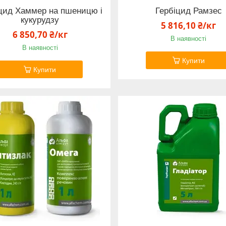
цид Хаммер на пшеницю і
Гербіцид Рамзес
кукурудзу
5 816,10 ₴/кг
6 850,70 ₴/кг
В наявності
В наявності
Купити
Купити