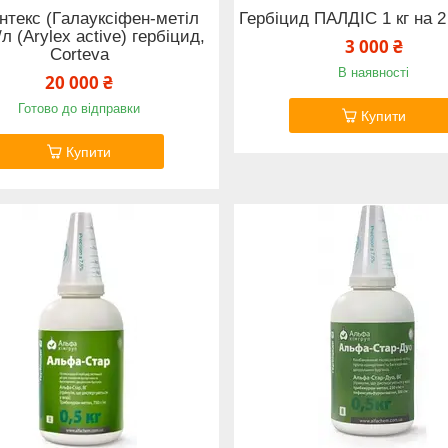
антекс (Гaлaукcіфeн-мeтіл
Гербіцид ПАЛДІС 1 кг на 2
/л (Arylex active) гербіцид,
3 000 ₴
Corteva
В наявності
20 000 ₴
Готово до відправки
Купити
Купити