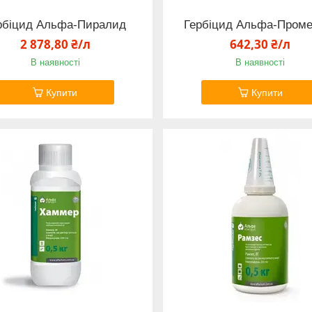
рбіцид Альфа-Пиралид
Гербіцид Альфа-Проме
2 878,80 ₴/л
642,30 ₴/л
В наявності
В наявності
Купити
Купити