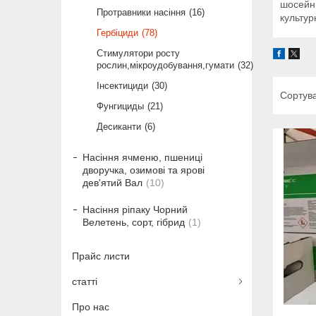
шосейни
Протравники насіння
16
культур
Гербіциди
78
Стимулятори росту
рослин,мікроудобування,гумати
32
Інсектициди
30
Фунгициды
21
Десиканти
6
Насіння ячменю, пшениці
дворучка, озимові та ярові
дев'ятий Вал
10
Насіння ріпаку Чорний
Велетень, сорт, гібрид
1
Прайс листи
статті
Про нас