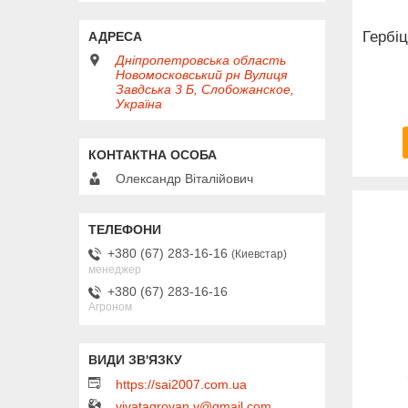
Гербі
Дніпропетровська область
Новомосковський рн Вулиця
Завдська 3 Б, Слобожанское,
Україна
Олександр Віталійович
+380 (67) 283-16-16
Киевстар
менеджер
+380 (67) 283-16-16
Агроном
https://sai2007.com.ua
vivatagrovan.v@gmail.com