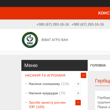
КОНСУ
+380 (67) 283-16-16
+380 (67) 283-16-16
ВІВАТ АГРО ВАН
ГОЛОВНА
НАСІННЯ ТА АГРОХІМІЯ
Гербі
Насіння соняшнику
118
Насіння кукурудзи
70
Гербіци
суцільн
Засоби захисту рослин
Перші з
ЗЗР
183