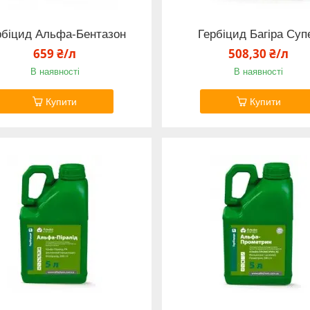
рбіцид Альфа-Бентазон
Гербіцид Багіра Суп
659 ₴/л
508,30 ₴/л
В наявності
В наявності
Купити
Купити