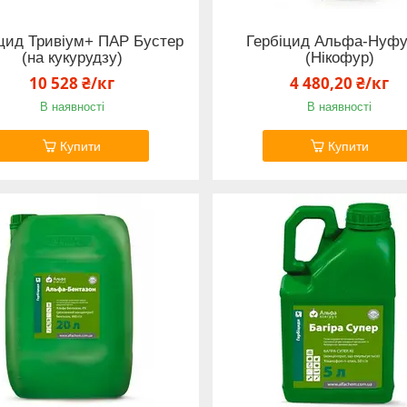
іцид Тривіум+ ПАР Бустер
Гербіцид Альфа-Нуф
(на кукурудзу)
(Нікофур)
10 528 ₴/кг
4 480,20 ₴/кг
В наявності
В наявності
Купити
Купити