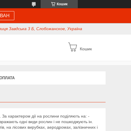
Кошик
 ВАН
иця Завдська 3 Б, Слобожанское, Україна
Кошик
 ОПЛАТА
 За характером дії на рослини поділяють на: -
о вражають одні види рослин і не пошкоджують ін.
в, на лісових вирубках, аеродромах, залізничних і