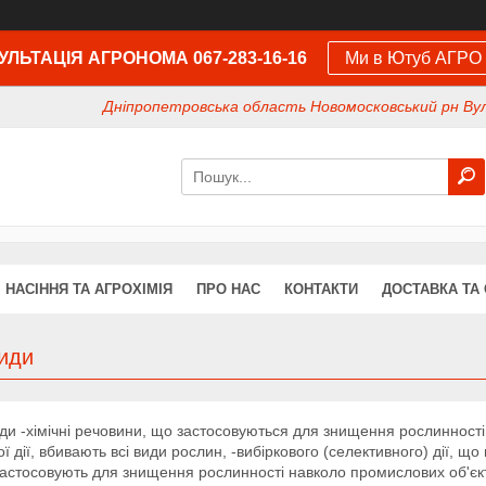
ЛЬТАЦІЯ АГРОНОМА 067-283-16-16
Ми в Ютуб АГРО
Дніпропетровська область Новомосковський рн Вул
НАСІННЯ ТА АГРОХІМІЯ
ПРО НАС
КОНТАКТИ
ДОСТАВКА ТА
циди
ди -хімічні речовини, що застосовуються для знищення рослинності.
ої дії, вбивають всі види рослин, -вибіркового (селективного) дії, щ
астосовують для знищення рослинності навколо промислових об'єкті