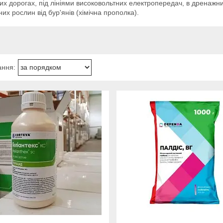
х дорогах, під лініями високовольтних електропередач, в дренажних
них рослин від бур'янів (хімічна прополка).