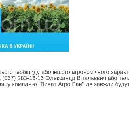
ього гербіциду або іншого агрономічного харак
а (067) 283-16-16 Олександр Вітальєвич або тел
нашу компанію "Виват Агро Ван" де завжди буду