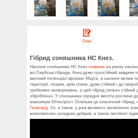
Опис
Гібрид соняшника НС Кнез.
Насіння соняшника НС Кнез
новинка
на ринку насіння
всі Сербські гібриди, Кнез дуже сухостійкий завдяки
високий потенціал врожаю 46ц/га, а насіння великі ч
території, позаяк, крім спеки, дуже стійкий і до хв
грибкових захворювань, а цей гібрид сильно стійкий д
обробленні. У соняшника середня висота рослини до
максимум 60тис/рост. Оскільки це класичний гібрид, н
Гезагард
2л, а також у разі великого засмічення зл
комплексних складних добрив, а також листяної підж