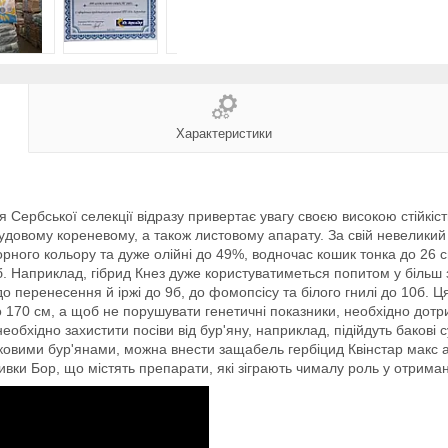
Характеристики
 Сербської селекції відразу привертає увагу своєю високою стійкіст
 чудовому кореневому, а також листовому апарату. За свій невеликий
орного кольору та дуже олійні до 49%, водночас кошик тонка до 26 
ороб. Наприклад, гібрид Кнез дуже користуватиметься попитом у біл
о перенесення й іржі до 9б, до фомопсісу та білого гнилі до 10б. Ц
 170 см, а щоб не порушувати генетичні показники, необхідно дот
еобхідно захистити посіви від бур'яну, наприклад, підійдуть бакові 
аковими бур'янами, можна внести защабель гербіцид Квінстар макс 
ивки Бор, що містять препарати, які зіграють чималу роль у отрима