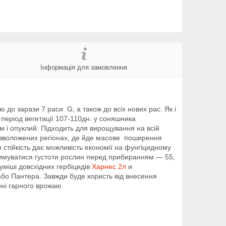
Інформація для замовлення
ю до зарази 7 раси G, а також до всіх нових рас. Як і
 період вегетації 107-110дн. у соняшника
см і опуклий. Підходить для вирощування на всій
ьш зволожених регіонах, де йде масове поширення
я стійкість дає можливість економії на фунгіцидному
римуватися густоти рослин перед прибиранням — 55,
суміші довсхідних гербіцидів
Харнес 2л
и
або Пантера. Завжди буде користь від внесення
нні гарного врожаю.