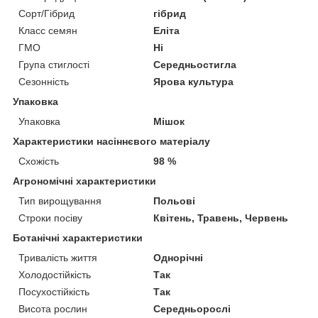
Сорт/Гібрид
гібрид
Класс семян
Еліта
ГМО
Ні
Група стиглості
Середньостигла
Сезонність
Ярова культура
Упаковка
Упаковка
Мішок
Характеристики насіннєвого матеріалу
Схожість
98 %
Агрономічні характеристики
Тип вирощування
Польові
Строки посіву
Квітень, Травень, Червень
Ботанічні характеристики
Тривалість життя
Однорічні
Холодостійкість
Так
Посухостійкість
Так
Висота рослин
Середньорослі