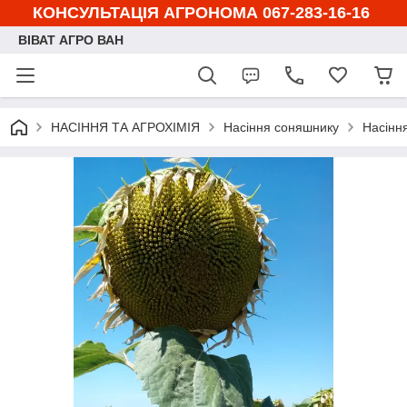
КОНСУЛЬТАЦІЯ АГРОНОМА 067-283-16-16
ВІВАТ АГРО ВАН
НАСІННЯ ТА АГРОХІМІЯ
Насіння соняшнику
Насінн