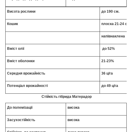
Висота рослини
до 190 см.
Кошик
плоска 21-24 см
напівнаклена
Вміст олії
до 52%
Вміст оболонки
21-23%
Середня врожайність
36 ц/га
Потенціал врожайності
до 49 ц/га
Стійкість гібрида Матерадор
До полемізації
висока
Засухостійкість
висока