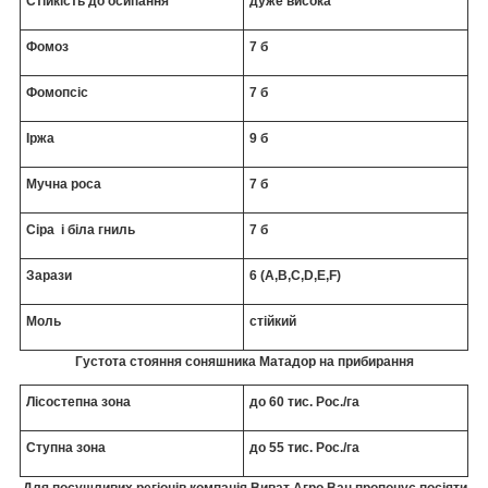
Стійкість до осипання
дуже висока
Фомоз
7 б
Фомопсіс
7 б
Іржа
9 б
Мучна роса
7 б
Сіра і біла гниль
7 б
Зарази
6 (A,B,C,D,E,F)
Моль
стійкий
Густота стояння соняшника Матадор на прибирання
Лісостепна зона
до 60 тис. Рос./га
Ступна зона
до 55 тис. Рос./га
Для посушливих регіонів компанія Виват Агро Ван пропонує посіяти