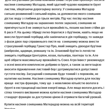
насіння соняшнику Матадор, який здатний чудово накривати ґрунт
листям, зберігаючи дорогоцінну вологу. У соняшника Матадор
сильно розвинений і сильний корінь за допомогою якого соняшник
дістає воду з глибини до трьох метрів. Під час посіву насіння
соняшнику Матадор на заражених полях заразної, соняшник не
пригнічується й не знижується врожайність, позаяк насіння стійке до
6 расе F. На цьому гібриді легко боротися з бур'яном, навіть якщо не
внесли ґрунтовий гербіцид або закінчилася дія гербіциду, то завжди
з фази двох пар справжнього листя на соняшнику можна внести
страхуваний гербіцид Гранстар Про, який знищить двоодні бур'яни
(амброзію, щарицю, ромашку та ін. Злаковий бур'ян із легкістю
знищить гербіциди Центуріон, козак, пальміра, пантера та ін. Але
щоб зібрати максимальну врожайність Союз Агро Інвест рекомендує
з осені вносити комплексне добриво в ґрунт, а також за вегетацією
вносити підживлення листовий бор і дотримуватися допустимої
густоти посіву. Загущений соняшник буде тонкий і з порожнім, не
налитим насінням. Насіння соняшнику Матадор купити для посіву
краще екстра фракцію, тому що з невеликою кількістю вологи в
ґрунті в екстрацизації насіння енергії вища. Але якщо вологи досить і
сілка точного висівання можна купити насіння соняшника Матадор
стандарт фракцію за доступною ціною й отримати багатий урожай.
Купити насіння соняшника Матерадор можна на всій території