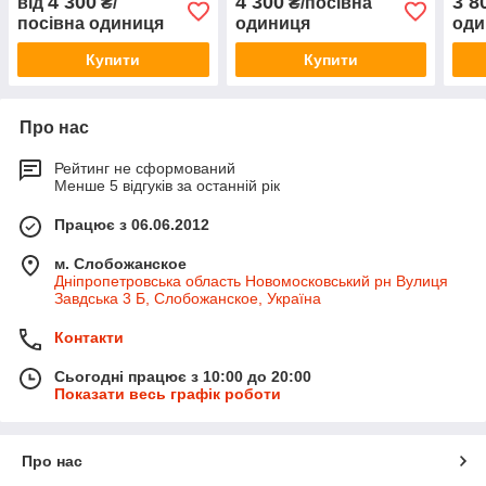
4 300
4 300
3 8
від
₴/
₴/посівна
посівна одиниця
одиниця
оди
Купити
Купити
Про нас
Рейтинг не сформований
Менше 5 відгуків за останній рік
Працює з 06.06.2012
м. Слобожанское
Дніпропетровська область Новомосковський рн Вулиця
Завдська 3 Б, Слобожанское, Україна
Контакти
Сьогодні працює з 10:00 до 20:00
Показати весь графік роботи
Про нас