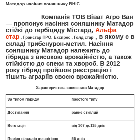
Матадор насіння соняшнику ВНІС.
Компанія ТОВ Віват Агро Ван
— пропонує насіння соняшнику Матадор
стійкі до гербіциду Містард,
Альфа
стар
, в якому є в
, Гранстар ПРО, Експрес , Голд стар
складі трибенурон-метил. Насіння
соняшнику Матадор належить до
гібрида з високою врожайністю, а також
стійкістю до спеки та хвороб. В 2012
року гібрид пройшов реєстрацію і
тішить аграріїв своєю врожайністю.
Характеристика соняшника Матадор
За типом гібриду
простого типу
Достигання
раннє стиглий
Вегетація
від 107 до115 днів
Період відходів до цвітіння
56 днів