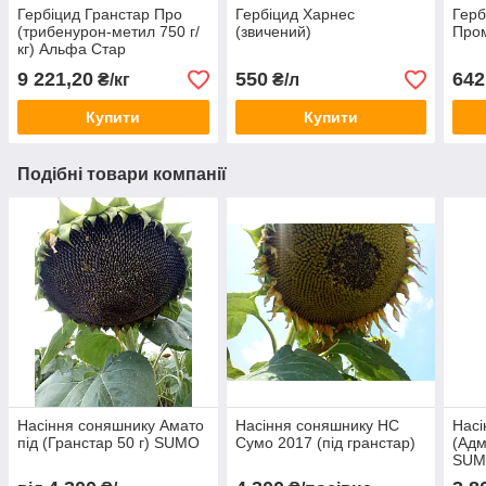
Гербіцид Гранстар Про
Гербіцид Харнес
Герб
(трибенурон-метил 750 г/
(звичений)
Про
кг) Альфа Стар
9 221,20
550
642
₴/кг
₴/л
Купити
Купити
Подібні товари компанії
Насіння соняшнику Амато
Насіння соняшнику НС
Насі
під (Гранстар 50 г) SUMO
Сумо 2017 (під гранстар)
(Адм
SU