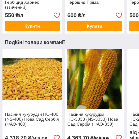
Гербіцид Харнес
Гербіцид Пріма
Герб
(звичений)
550
600
500
₴/л
₴/л
Купити
Купити
Подібні товари компанії
Насіння кукурудзи НС-400
Насіння кукурудзи
Насі
(NS-400) Нова Сад Сербія
НС-3033 (NS-3033) Нова
НС-2
(ФАО-400)
Сад Сербія (ФАО-330)
Сад 
від
4 318,70
4 363,70
₴/мішок
₴/мішок
міш