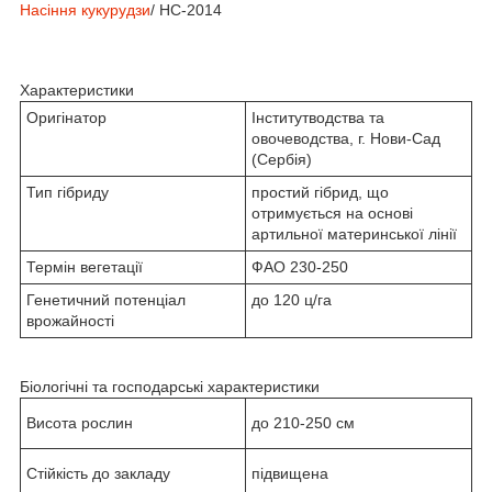
Насіння кукурудзи
/ НС-2014
Характеристики
Оригінатор
Інститутводства та
овочеводства, г. Нови-Сад
(Сербія)
Тип гібриду
простий гібрид, що
отримується на основі
артильної материнської лінії
Термін вегетації
ФАО 230-250
Генетичний потенціал
до 120 ц/га
врожайності
Біологічні та господарські характеристики
Висота рослин
до 210-250 см
Стійкість до закладу
підвищена