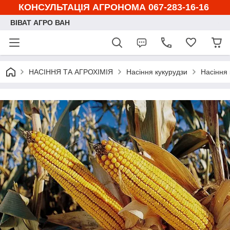
КОНСУЛЬТАЦІЯ АГРОНОМА 067-283-16-16
ВІВАТ АГРО ВАН
НАСІННЯ ТА АГРОХІМІЯ
Насіння кукурудзи
Насіння 