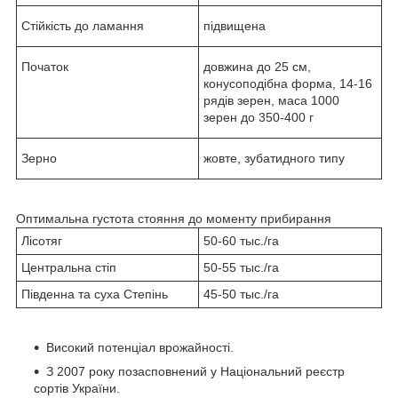
Стійкість до ламання
підвищена
Початок
довжина до 25 см,
конусоподібна форма, 14-16
рядів зерен, маса 1000
зерен до 350-400 г
Зерно
жовте, зубатидного типу
Оптимальна густота стояння до моменту прибирання
Лісотяг
50-60 тыс./га
Центральна стіп
50-55 тыс./га
Південна та суха Степінь
45-50 тыс./га
Високий потенціал врожайності.
З 2007 року позасповнений у Національний реєстр
сортів України.