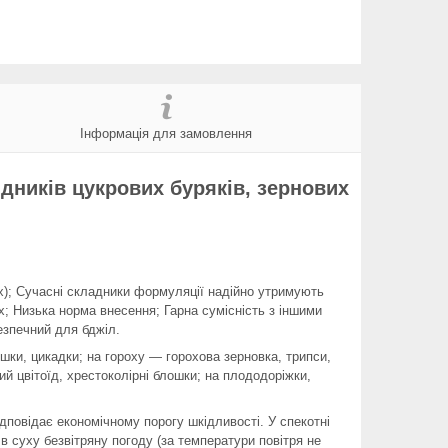
Інформація для замовлення
дників цукрових буряків, зернових
ах); Сучасні складники формуляції надійно утримують
; Низька норма внесення; Гарна сумісність з іншими
езпечний для бджіл.
ошки, цикадки; на гороху — горохова зерновка, трипси,
ий цвітоїд, хрестоколірні блошки; на плододоріжки,
дповідає економічному порогу шкідливості. У спекотні
в суху безвітряну погоду (за температури повітря не