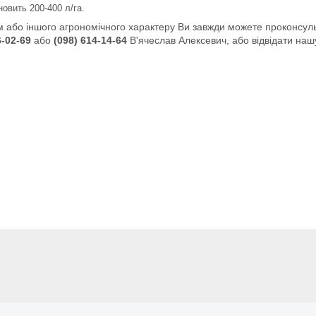
овить 200-400 л/га.
 або іншого агрономічного характеру Ви завжди можете проконсульт
-02-69
або
(098)
614-14-64
В'ячеслав Алексевич, або відвідати на