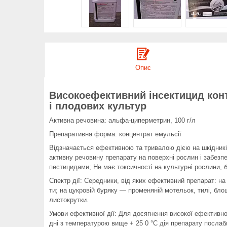
Опис
Високоефективний інсектицид конта
і плодових культур
Активна речовина: альфа-циперметрин, 100 г/л
Препаративна форма: концентрат емульсії
Відзначається ефективною та тривалою дією на шкідників
активну речовину препарату на поверхні рослин і забезп
пестицидами; Не має токсичності на культурні рослини, 
Спектр дії: Середники, від яких ефективний препарат: на
ти; на цукровій буряку — променяній мотельок, тилі, бло
листокрутки.
Умови ефективної дії: Для досягнення високої ефективнос
дні з температурою вище + 25 0 °C дія препарату послабл