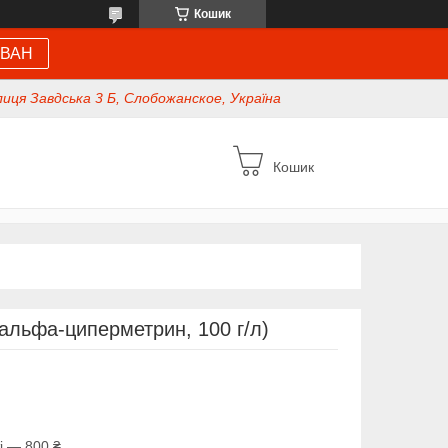
Кошик
 ВАН
иця Завдська 3 Б, Слобожанское, Україна
Кошик
альфа-циперметрин, 100 г/л)
і — 800 ₴