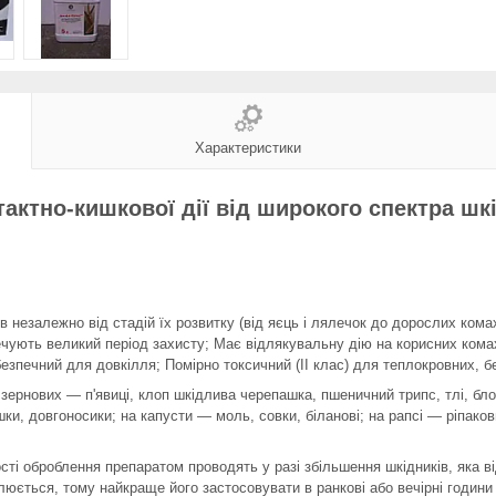
Характеристики
ктно-кишкової дії від широкого спектра шкі
 незалежно від стадій їх розвитку (від яєць і лялечок до дорослих ком
ечують великий період захисту; Має відлякувальну дію на корисних комах
безпечний для довкілля; Помірно токсичний (II клас) для теплокровних, б
 зернових — п'явиці, клоп шкідлива черепашка, пшеничний трипс, тлі, бл
шки, довгоносики; на капусти — моль, совки, біланові; на рапсі — ріпаков
ті оброблення препаратом проводять у разі збільшення шкідників, яка ві
юється, тому найкраще його застосовувати в ранкові або вечірні години 