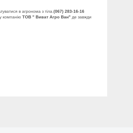
уватися в агронома з тіла.
(067) 283-16-16
шу компанію
ТОВ " Виват Агро Ван"
де завжди