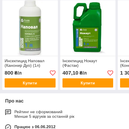
Инсектицид Наповал
Інсектицид Нокаут
Інсе
(Канонир Дуо) (1л)
(Фастак)
(Кон
800
407,10
1 3
₴/л
₴/л
Купити
Купити
Про нас
Рейтинг не сформований
Менше 5 відгуків за останній рік
Працює з 06.06.2012