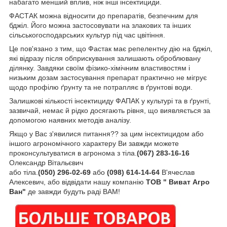
набагато менший вплив, ніж інші інсектициди.
ФАСТАК можна відносити до препаратів, безпечним для
бджіл. Його можна застосовувати на злакових та інших
сільськогосподарських культур під час цвітіння.
Це пов'язано з тим, що Фастак має репелентну дію на бджіл,
які відразу після обприскування залишають оброблювану
ділянку. Завдяки своїм фізико-хімічним властивостям і
низьким дозам застосування препарат практично не мігрує
щодо профілю ґрунту та не потрапляє в ґрунтові води.
Залишкові кількості інсектициду ФАПАК у культурі та в ґрунті,
зазвичай, немає й рідко досягають рівня, що виявляється за
допомогою наявних методів аналізу.
Якщо у Вас з'явилися питання?? за цим інсектицидом або
іншого агрономічного характеру Ви завжди можете
проконсультуватися в агронома з тіла.
(067) 283-16-16
Олександр Вітальєвич
або тіла.
(050)
296-02-69
або
(098)
614-14-64
В'ячеслав
Алексевич, або відвідати нашу компанію
ТОВ " Виват Агро
Ван"
де завжди будуть раді ВАМ!