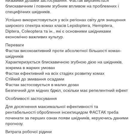
низькими дозами застосування. Фастак вирізняється
блискавичним і повним згубним впливом на проблемних і
специфічних шкідників.
Успішно використовується у всіх регіонах світу для знищення
широкого спектра комах класів Lepidoptera, Hemiptera,
Diptera, Coleoptera та ін., які є основними шкідниками
економічно важливих культур.
Переваги
Фастак високоактивний проти абсолютної більшості комах-
шкідників
Характеризується блискавичною згубною дією на шкідників,
зокрема в жарких умовах
Фастак ефективний на всіх стадіях розвитку комах
Стійкий до змивання осадами
Фастак застосовується в малих дозах
Безпечний для мідних бджіл, оскільки має репелентний ефект
Особливості застосування
Для досягнення максимальної ефективності та
рентабельності оброблення інсектицидом ФАСТАК треба
починати за перших ознак появи шкідників, керуючись даними
прогнозу.
Витрата робочої рідини