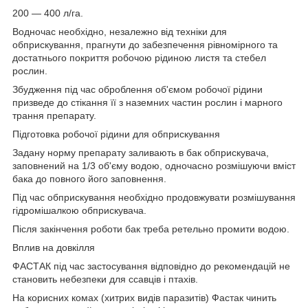
200 — 400 л/га.
Водночас необхідно, незалежно від техніки для
обприскування, прагнути до забезпечення рівномірного та
достатнього покриття робочою рідиною листя та стебел
рослин.
Збудження під час оброблення об'ємом робочої рідини
призведе до стікання її з наземних частин рослин і марного
трання препарату.
Підготовка робочої рідини для обприскування
Задану норму препарату заливають в бак обприскувача,
заповнений на 1/3 об'єму водою, одночасно розмішуючи вміст
бака до повного його заповнення.
Під час обприскування необхідно продовжувати розмішування
гідромішалкою обприскувача.
Після закінчення роботи бак треба ретельно промити водою.
Вплив на довкілля
ФАСТАК під час застосування відповідно до рекомендацій не
становить небезпеки для ссавців і птахів.
На корисних комах (хитрих видів паразитів) Фастак чинить