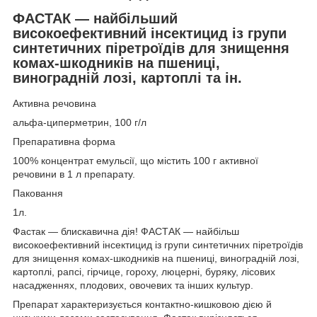
ФАСТАК — найбільший
високоефективний інсектицид із групи
синтетичних піретроїдів для знищення
комах-шкодників на пшениці,
виноградній лозі, картоплі та ін.
Активна речовина
альфа-циперметрин, 100 г/л
Препаративна форма
100% концентрат емульсії, що містить 100 г активної
речовини в 1 л препарату.
Паковання
1л.
Фастак — блискавична дія! ФАСТАК — найбільш
високоефективний інсектицид із групи синтетичних піретроїдів
для знищення комах-шкодників на пшениці, виноградній лозі,
картоплі, рапсі, гірчице, гороху, люцерні, буряку, лісових
насадженнях, плодових, овочевих та інших культур.
Препарат характеризується контактно-кишковою дією й