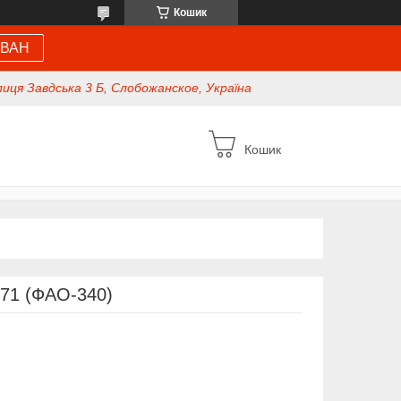
Кошик
 ВАН
иця Завдська 3 Б, Слобожанское, Україна
Кошик
471 (ФАО-340)