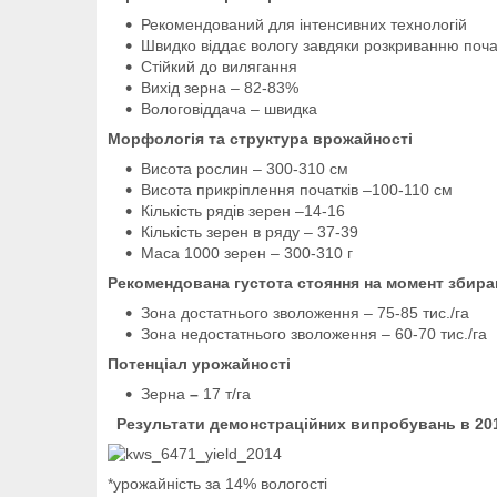
Рекомендований для інтенсивних технологій
Швидко віддає вологу завдяки розкриванню поча
Стійкий до вилягання
Вихід зерна – 82-83%
Вологовіддача – швидка
Морфологія та структура врожайності
Висота рослин – 300-310 см
Висота прикріплення початків –100-110 см
Кількість рядів зерен –14-16
Кількість зерен в ряду – 37-39
Маса 1000 зерен – 300-310 г
Рекомендована густота стояння на момент збира
Зона достатнього зволоження – 75-85 тис./га
Зона недостатнього зволоження – 60-70 тис./га
Потенціал урожайності
Зерна
–
17 т/га
Результати демонстраційних випробувань в 20
*урожайність за 14% вологості