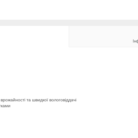
Ін
врожайності та швидкої вологовіддачі
тками