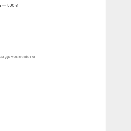
і — 800 ₴
за домовленістю