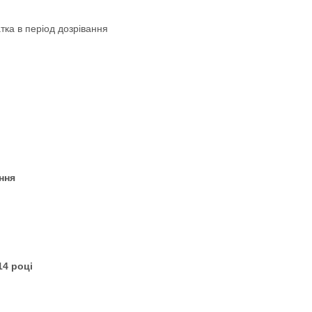
тка в період дозрівання
ння
14 році