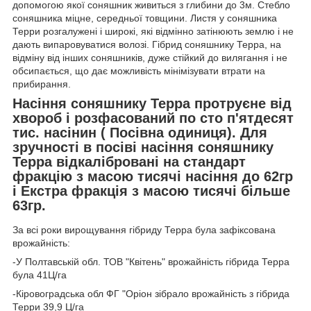
допомогою якої соняшник живиться з глибини до 3м. Стебло
соняшника міцне, середньої товщини. Листя у соняшника
Терри розгалужені і широкі, які відмінно затінюють землю і не
дають випаровуватися волозі. Гібрид соняшнику Терра, на
відміну від інших соняшників, дуже стійкий до вилягання і не
обсипається, що дає можливість мінімізувати втрати на
прибирання.
Насіння соняшнику Терра протруєне від
хвороб і розфасований по сто п'ятдесят
тис. насінин ( Посівна одиниця). Для
зручності в посіві насіння соняшнику
Терра відкалібровані на стандарт
фракцію з масою тисячі насіння до 62гр
і Екстра фракція з масою тисячі більше
63гр.
За всі роки вирощування гібриду Терра була зафіксована
врожайність:
-У Полтавській обл. ТОВ "Квітень" врожайність гібрида Терра
була 41Ц/га
-Кіровоградська обл ФГ "Оріон зібрало врожайність з гібрида
Терри 39,9 Ц/га