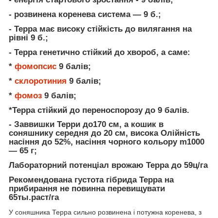
- розвинена коренева система — 9 б.;
- Терра має високу стійкість до вилягання на
рівні 9 б.;
- Терра генетично стійкий до хвороб, а саме:
*
фомопсис
9 балів;
*
склоротиния
9 балів;
*
фомоз
9 балів;
*Терра стійкий до переноспорозу до 9 балів.
- Заввишки Терри до170 см, а кошик в
соняшнику середня до 20 см, висока Олійність
насіння до 52%, насіння чорного кольору m1000
— 65 г;
Лабораторний потенціал врожаю Терра до 59ц/га
Рекомендована густота гібрида Терра на
прибирання не повинна перевищувати
65ты.раст/га
У соняшника Терра сильно розвинена і потужна коренева, з