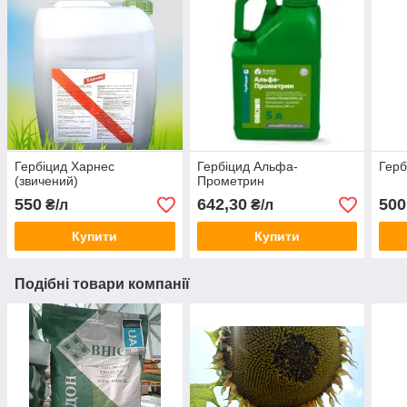
Гербіцид Харнес
Гербіцид Альфа-
Герб
(звичений)
Прометрин
550
642,30
500
₴/л
₴/л
Купити
Купити
Подібні товари компанії