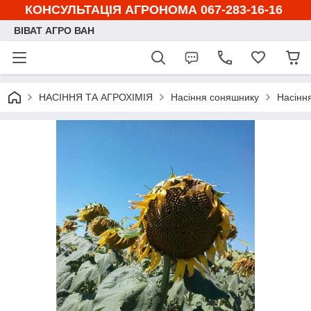
КОНСУЛЬТАЦІЯ АГРОНОМА 067-283-16-16
ВІВАТ АГРО ВАН
НАСІННЯ ТА АГРОХІМІЯ
Насіння соняшнику
Насінн