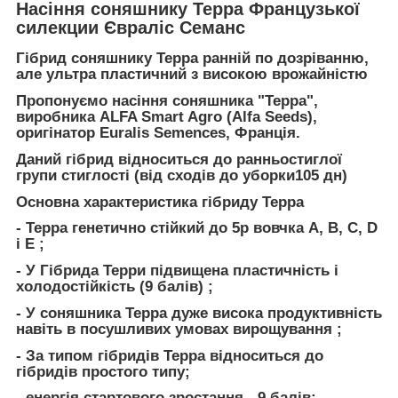
Насіння соняшнику Терра Французької
силекции Євраліс Семанс
Гібрид соняшнику Терра ранній по дозріванню,
але ультра пластичний з високою врожайністю
Пропонуємо насіння соняшника "Терра",
виробника ALFA Smart Agro (Alfa Seeds),
оригінатор Euralis Semences, Франція.
Даний гібрид відноситься до ранньостиглої
групи стиглості (від сходів до уборки105 дн)
Основна характеристика гібриду Терра
- Терра генетично стійкий до 5р вовчка А, B, C, D
і Е ;
- У Гібрида Терри підвищена пластичність і
холодостійкість (9 балів) ;
- У соняшника Терра дуже висока продуктивність
навіть в посушливих умовах вирощування ;
- За типом гібридів Терра відноситься до
гібридів простого типу;
- енергія стартового зростання - 9 балів;