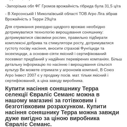
-Запорізька обл ФГ Громов врожайність гібрида була 31,5 ц/га
- В Херсонській І Миколаївській області ТОВ Агро Ліга зібрав
Врожайність з Терри 29ц/га
Для отримання рекордно щедрого врожаю необхідно
дотримуватися технологію вирощування соняшнику:
дотримуватися сівозміни рослин, правильно підбирати
комплексні добрива та стимулятори росту, дотримуватися
густоту посіву насіння, вносити страхові Фунгіциди та
інсектициди, а основне-сіяти якісний і сертифікований
посевмат придбаний у надійних перевірених компаніях. Більш
детальну інформацію по насінню і вирощування сільгосп
культур Ви можете отримати у агрономів компанії, В Союз
Агро Інвест 2007 є у продажу посів. мат. тільки якісний і
сертифікований, а ціна заводу виробника.
Купити насіння соняшнику Терра
селекції Євраліс Семанс можна в
нашому магазині за готівковим і
безготівковим розрахунком. Купити
насіння соняшнику Терра можна завжди
дуже вигідно за ціною виробника
Євраліс Семанс.