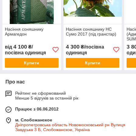
Насіння соняшнику
Насіння соняшнику НС
Насі
Армагедон
Сумо 2017 (під гранстар)
(Адм
SU
4 100
4 300
3 8
від
₴/
₴/посівна
посівна одиниця
одиниця
оди
Купити
Купити
Про нас
Рейтинг не сформований
Менше 5 відгуків за останній рік
Працює з 06.06.2012
м. Слобожанское
Дніпропетровська область Новомосковський рн Вулиця
Завдська 3 Б, Слобожанское, Україна