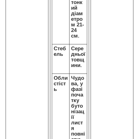
тонк
ий
діам
етро
м 21-
24
см.
Стеб
Сере
ель
дньої
товщ
ини.
Обли
Чудо
стіст
ва, у
ь
фазі
поча
тку
буто
нізац
ії
лист
я
повні