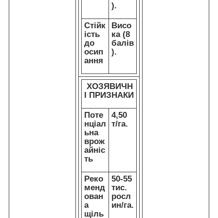
).
Стійк
Висо
ість
ка (8
до
балів
осип
).
ання
ХОЗЯВИЧН
І ПРИЗНАКИ
Поте
4,50
нціал
т/га.
ьна
врож
айніс
ть
Реко
50-55
менд
тис.
ован
росл
а
ин/га.
щіль