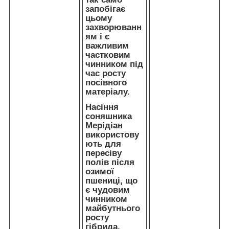
запобігає
цьому
захворюванн
ям і є
важливим
частковим
чинником під
час росту
посівного
матеріалу.
Насіння
соняшника
Мерідіан
використову
ють для
пересіву
полів після
озимої
пшениці, що
є чудовим
чинником
майбутнього
росту
гібрида.