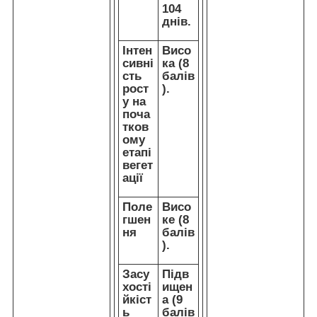
104
днів.
Інтен
Висо
сивні
ка (8
сть
балів
рост
).
у на
поча
тков
ому
етапі
вегет
ації
Поле
Висо
гшен
ке (8
ня
балів
).
Засу
Підв
хості
ищен
йкіст
а (9
ь
балів