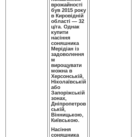
врожайності
був 2015 року
в Кировідній
області — 32
ц/га. Однак
купити
насіння
соняшника
Мерідіан із
задоволення
м
вирощувати
можна в
Херсонській,
Ніколаївській
або
Запоріжській
зонах,
Дніпропетров
ській,
Вінницькою,
Київською.
Насіння
соняшника