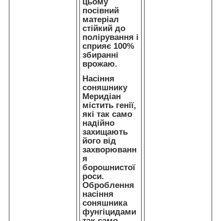
цьому
посівний
матеріал
стійкий до
полірування і
сприяє 100%
збиранні
врожаю.
Насіння
соняшнику
Меридіан
містить генії,
які так само
надійно
захищають
його від
захворюванн
я
борошнистої
роси.
Оброблення
насіння
соняшника
фунгіцидами
так само