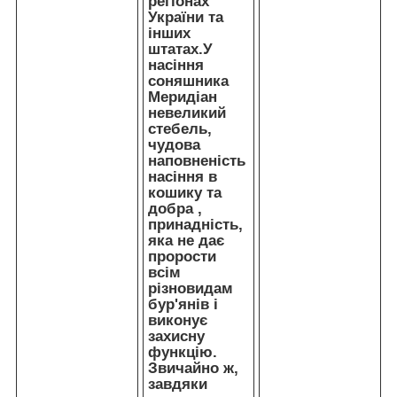
регіонах
України та
інших
штатах.У
насіння
соняшника
Меридіан
невеликий
стебель,
чудова
наповненість
насіння в
кошику та
добра ,
принадність,
яка не дає
прорости
всім
різновидам
бур'янів і
виконує
захисну
функцію.
Звичайно ж,
завдяки