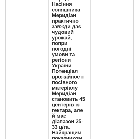
Насіння
соняшника
Меридіан
практично
завжди дає
чудовий
урожай,
попри
погодні
умови та
регіони
України.
Потенціал
врожайності
посівного
матеріалу
Меридіан
становить 45
центерів із
гектара, але
й має
діапазон 25-
33 ц/га.
Найкращим
показником