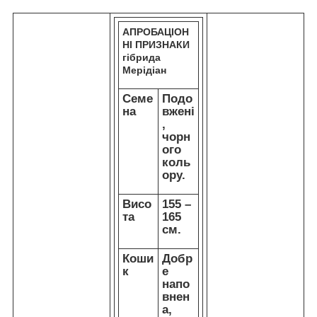
АПРОБАЦІОН
НІ ПРИЗНАКИ
гібрида
Мерідіан
Семе
Подо
на
вжені
,
чорн
ого
коль
ору.
Висо
155 –
та
165
см.
Коши
Добр
к
е
напо
внен
а,