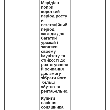
Мерідіан
попри
короткий
період росту
й
вегетаційний
період
завжди дає
багатий
урожай і
завдяки
своєму
імунітету та
стійкості до
розтягування
й осипання
дає змогу
зібрати його
більш
збутно та
рентабельно.
Купити
насіння
соняшника