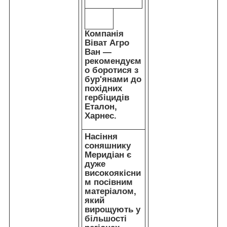
Компанія
Віват Агро
Ван —
рекомендуєм
о боротися з
бур'янами до
похідних
гербіцидів
Еталон,
Харнес.
Насіння
соняшнику
Меридіан є
дуже
високоякісни
м посівним
матеріалом,
який
вирощують у
більшості