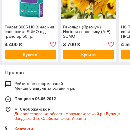
Туарег 8005 НС Х насіння
Рекольд+ (Преміум)
НС Т
соняшника SUMO під
Насіння соняшнику (А-Е)
сон
гранстар 50 гр.
SUMO
ПРЕ
4 400
3 700
4 5
₴
₴
Купити
Купити
Про нас
Рейтинг не сформований
Менше 5 відгуків за останній рік
Працює з 06.06.2012
м. Слобожанское
Дніпропетровська область Новомосковський рн Вулиця
Завдська 3 Б, Слобожанское, Україна
Контакти