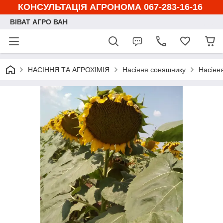
КОНСУЛЬТАЦІЯ АГРОНОМА 067-283-16-16
ВІВАТ АГРО ВАН
НАСІННЯ ТА АГРОХІМІЯ
Насіння соняшнику
Насінн