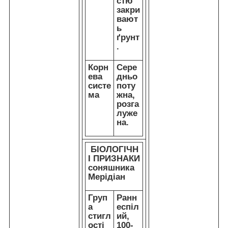
стю
закри
вают
ь
ґрунт
.
Корн
Сере
ева
дньо
систе
поту
ма
жна,
розга
луже
на.
БІОЛОГІЧН
І ПРИЗНАКИ
соняшника
Мерідіан
Груп
Ранн
а
еспіл
стигл
ий,
ості
100-