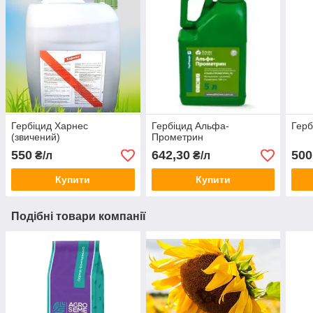
Гербіцид Харнес
Гербіцид Альфа-
Герб
(звичений)
Прометрин
550
642,30
500
₴/л
₴/л
Купити
Купити
Подібні товари компанії