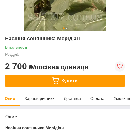
Насіння соняшника Мерідіан
В наявності
Роздріб
2 700
₴/посівна одиниця
Купити
Опис
Характеристики
Доставка
Оплата
Умови п
Опис
Насіння соняшника Мерідіан