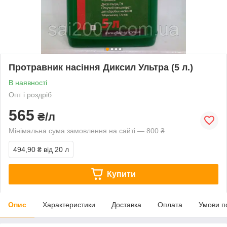
Протравник насіння Диксил Ультра (5 л.)
В наявності
Опт і роздріб
565
₴/л
Мінімальна сума замовлення на сайті — 800 ₴
494,90 ₴
від 20 л
Купити
Опис
Характеристики
Доставка
Оплата
Умови п