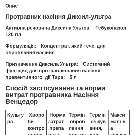
Опис
Протравник насіння Диксил-ультра
Активна речовина Диксила Ультра: Тебуконазол,
120 г/л
Формуляція: Концентрат, який тече, для
оброблення насіння
Призначення Диксила Ультра: Системний
фунгіцид для протравлювання насіння
превентивного дії Тара: 5 л
Спосіб застосування та норми
витрат протравника Насіння
Венцедор
Культу
Хворо
Норма
Термін
Термін
Макси
ра
би
затрат
оброб
очікув
мальн
контро
препа
лення
ання,
а
льова
рата,
протра
днів
кількіс