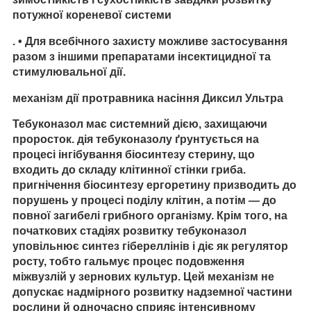
потужної кореневої системи
. • Для всебічного захисту можливе застосування
разом з іншими препаратами інсектицидної та
стимулювальної дії.
механізм дії протравника насіння Диксил Ультра
Тебуконазол має системний дією, захищаючи
проросток. дія тебуконазолу ґрунтується на
процесі інгібування біосинтезу стерину, що
входить до складу клітинної стінки гриба.
пригнічення біосинтезу ергоретину призводить до
порушень у процесі поділу клітин, а потім — до
повної загибелі грибного організму. Крім того, на
початкових стадіях розвитку тебуконазол
уповільнює синтез гібереллінів і діє як регулятор
росту, тобто гальмує процес подовження
міжвузлій у зернових культур. Цей механізм не
допускає надмірного розвитку надземної частини
рослини й одночасно сприяє інтенсивному