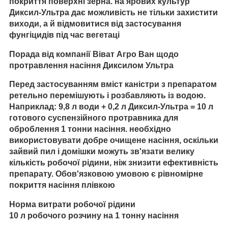
покриття поверхні зерна. на ярових культур
Диксил-Ультра дає можливість не тільки захистити
виходи, а й відмовитися від застосування
фунгіцидів під час вегетаці
Порада від компанії Віват Агро Ван щодо
протравлення насіння Диксилом Ультра
Перед застосуванням вміст каністри з препаратом
ретельно перемішують і розбавляють із водою.
Наприклад: 9,8 л води + 0,2 л Диксил-Ультра = 10 л
готового суспензійного протравника для
оброблення 1 тонни насіння. необхідно
використовувати добре очищене насіння, оскільки
зайвий пил і домішки можуть зв'язати велику
кількість робочої рідини, ніж знизити ефективність
препарату. Обов'язковою умовою є рівномірне
покриття насіння плівкою
Норма витрати робочої рідини
10 л робочого розчину на 1 тонну насіння