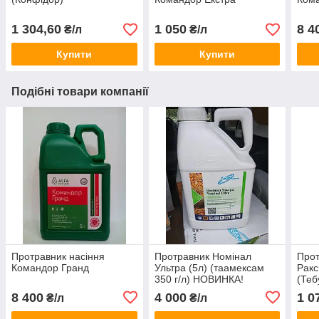
1 304,60
1 050
8 4
₴/л
₴/л
Купити
Купити
Подібні товари компанії
Протравник насіння
Протравник Номінал
Прот
Командор Гранд
Ультра (5л) (таамексам
Ракс
350 г/л) НОВИНКА!
(Теб
Дикс
8 400
4 000
1 0
₴/л
₴/л