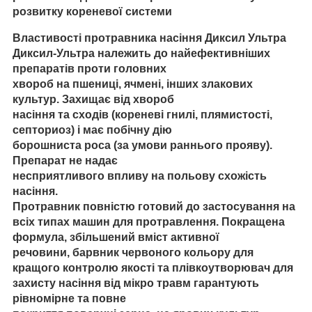
розвитку кореневої системи
Властивості протравника насіння Диксил Ультра
Диксил-Ультра належить до найефективніших
препаратів проти головних
хвороб на пшениці, ячмені, інших злакових
культур. Захищає від хвороб
насіння та сходів (кореневі гнилі, плямистості,
септориоз) і має побічну дію
борошниста роса (за умови раннього прояву).
Препарат не надає
несприятливого впливу на польову схожість
насіння.
Протравник повністю готовий до застосування на
всіх типах машин для протравлення. Покращена
формула, збільшений вміст активної
речовини, барвник червоного кольору для
кращого контролю якості та плівкоутворювач для
захисту насіння від мікро травм гарантують
рівномірне та повне