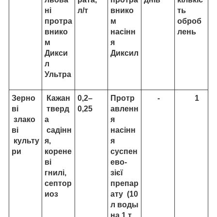
ні
л/т
внико
ть
протра
м
оброб
внико
насінн
лень
м
я
Дикси
Диксил
л
Ультра
Зерно
Кажан
0,2–
Протр
-
1
ві
тверд
0,25
авленн
злако
а
я
ві
садінн
насінн
культу
я,
я
ри
корене
суспен
ві
ево-
гнилі,
зієї
септор
препар
иоз
ату (10
л воды
на 1 т